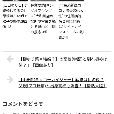
[江口のりこ]は
休業要請[キン
[北海道新型コ
結婚してるの?
グオブキング
ロナ肺炎20代女
母親は占い師で
ス]大和川店の
性]の住所病院
双子の姉の顔画
場所や営業を続
名と感染経路
像は?
ける理由と世間
は?サイトカイ
の反応は!?
ンストームの影
響か!?
【柳ゆり菜×結婚？】の高校(学歴)と馴れ初めは
姉？！【画像あり】
【山田裕貴×ゴーカイジャー】戦隊は何の役？
父親(プロ野球)と出身高校も調査！【情熱大陸】
コメントをどうぞ