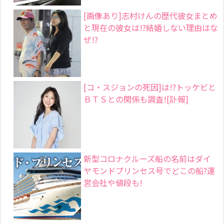
[画像あり]志村けんの歴代彼女まとめ
と現在の彼女は!?結婚しない理由はな
ぜ!?
[コ・スジョンの死因]は!?トッケビと
ＢＴＳとの関係も調査![訃報]
新型コロナクルーズ船の名前はダイ
ヤモンドプリンセス号でどこの船?運
営会社や値段も!