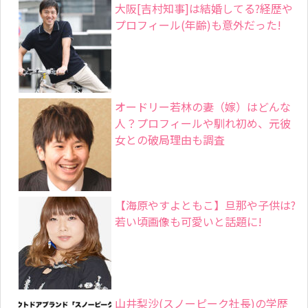
大阪[吉村知事]は結婚してる?経歴や
プロフィール(年齢)も意外だった!
オードリー若林の妻（嫁）はどんな
人？プロフィールや馴れ初め、元彼
女との破局理由も調査
【海原やすよともこ】旦那や子供は?
若い頃画像も可愛いと話題に!
山井梨沙(スノーピーク社長)の学歴