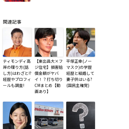
関連記事
ティモンディ高
【東出昌大×フ
平塚正幸(ノー
岸の喋り方(話
ジ住宅】損害賠
マスク)の学歴
し方)はわざと!?
償金額がヤバ
経歴と結婚して
経歴やプロフィ
イ！？打ち切り
妻子供はいる?
ールも調査!
CMまとめ【動
(国民主権党)
画あり】