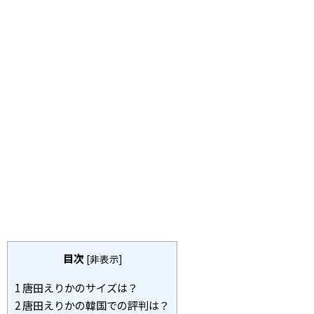
目次
[
非表示
]
1
唐田えりかのサイズは？
2
唐田えりかの韓国での評判は？