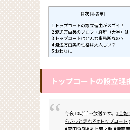
目次
[
非表示
]
1
トップコートの設立理由がスゴイ！
2
渡辺万由美のプロフ・経歴（大学）は
3
トップコートはどんな事務所なの？
4
渡辺万由美の性格は大人しい？
5
おわりに
トップコートの設立理
今夜10時半～放送です。
#芸能
らきっと走れる
#トップコート
#菅田将暉
#尾上菊之助
#伊藤