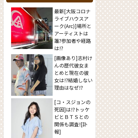
最新[大阪コロナ
ライブハウスア
ーク(Arc)]場所と
アーティストは
誰?参加者や経路
は!?
[画像あり]志村け
んの歴代彼女ま
とめと現在の彼
女は!?結婚しない
理由はなぜ!?
[コ・スジョンの
死因]は!?トッケ
ビとＢＴＳとの
関係も調査![訃
報]