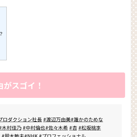
？
由がスゴイ！
プロダクション社長
#渡辺万由美
#誰かのためな
#木村佳乃
#中村倫也
#佐々木希
#杏
#松坂桃李
蘭
#鈴木敏夫
#NHK
#プロフェッショナル