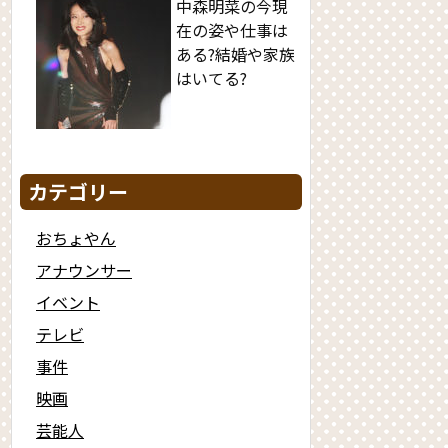
中森明菜の今現
在の姿や仕事は
ある?結婚や家族
はいてる?
カテゴリー
おちょやん
アナウンサー
イベント
テレビ
事件
映画
芸能人