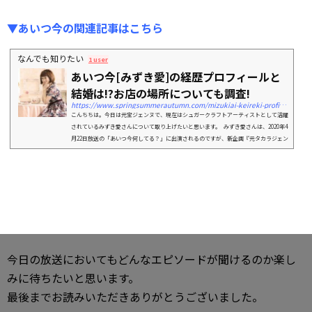
▼あいつ今の関連記事はこちら
なんでも知りたい
1 user
あいつ今[みずき愛]の経歴プロフィールと
結婚は!?お店の場所についても調査!
https://www.springsummerautumn.com/mizukiai-keireki-profile-4425
こんちちは。今日は元宝ジェンヌで、現在はシュガークラフトアーティストとして活躍
されているみずき愛さんについて取り上げたいと思います。 みずき愛さんは、2020年4
月22日放送の「あいつ今何してる？」に出演されるのですが、新企画『元タカラジェン
ヌ...
今日の放送においてもどんなエピソードが聞けるのか楽し
みに待ちたいと思います。
最後までお読みいただきありがとうございました。