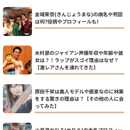
金城茉奈(きんじょうまな)の病名や死因
は何?役柄やプロフィールも!
木村昴のジャイアン声優年収や年齢や彼
女は？！ラップがスゴイ理由はなぜ？
【激レアさんを連れてきた】
原田千栄は美人モデルや画家なのに林業
をする驚きの理由は？【その他の人に会
ってみた】
小鳥遊やひろ(ぬりえ)の本名プロフィー