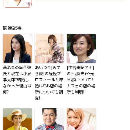
関連記事
芦名星の歴代彼
あいつ今[みず
[住吉美紀アナ]
氏と現在は小泉
き愛]の経歴プ
の旦那(夫)や元
孝太郎?結婚し
ロフィールと結
旦那についてと
なかった理由は
婚は!?お店の場
カフェの店の場
何?
所についても調
所も判明!
査!