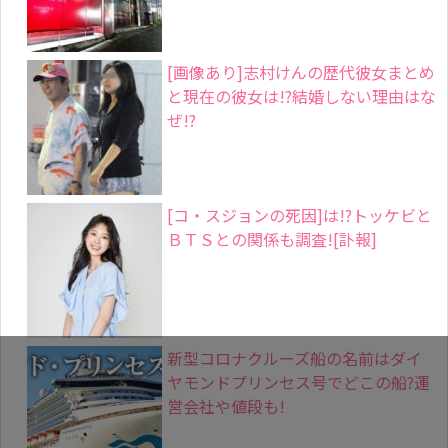
[画像あり]志村けんの歴代彼女まとめ
と現在の彼女は!?結婚しない理由はな
ぜ!?
[コ・スジョンの死因]は!?トッケビと
ＢＴＳとの関係も調査![訃報]
新型コロナクルーズ船の名前はダイ
ヤモンドプリンセス号でどこの船?運
営会社や値段も!