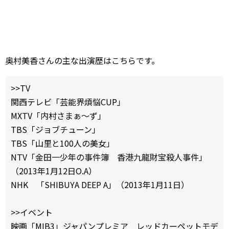
奥村美香さんの主な出演歴はこちらです。
>>TV
関西テレビ「芸能界煩悩CUP」
MXTV「内村さまぁ～ず」
TBS「ジョブチューン」
TBS「山里と100人の美女」
NTV「金田一少年の事件簿 香港九龍財宝殺人事件」
（2013年1月12日O.A）
NHK 「SHIBUYA DEEP A」（2013年1月11日）
>>イベント
映画「MIB3」ジャパンプレミア レッドカーペットモデ