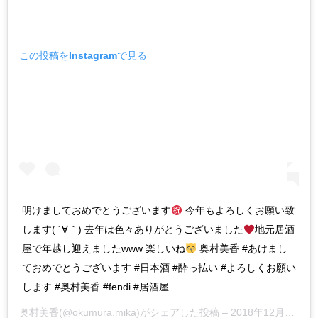
この投稿をInstagramで見る
明けましておめでとうございます
今年もよろしくお願い致
します( ´∀｀) 去年は色々ありがとうございました
地元居酒
屋で年越し迎えましたwww 楽しいね
奥村美香 #あけまし
ておめでとうございます #日本酒 #酔っ払い #よろしくお願い
します #奥村美香 #fendi #居酒屋
奥村美香
(@okumura.mika)がシェアした投稿 –
2018年12月月31日午後12時15分PST