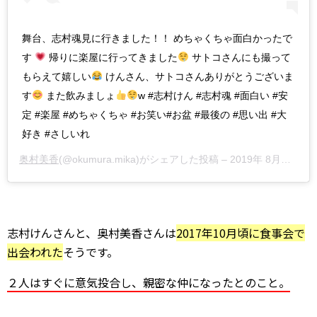
舞台、志村魂見に行きました！！ めちゃくちゃ面白かったで
す
帰りに楽屋に行ってきました
サトコさんにも撮って
もらえて嬉しい
けんさん、サトコさんありがとうございま
す
また飲みましょ
w #志村けん #志村魂 #面白い #安
定 #楽屋 #めちゃくちゃ #お笑い#お盆 #最後の #思い出 #大
好き #さしいれ
奥村美香
(@okumura.mika)がシェアした投稿 –
2019年 8月月18日午前7時38分PDT
志村けんさんと、奥村美香さんは
2017年10月頃に食事会で
出会われた
そうです。
２人はすぐに意気投合し、親密な仲になったとのこと。