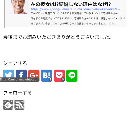
在の彼女は!?結婚しない理由はなぜ!?
https://www.springsummerautumn.com/shimuraken-rekidaikanojyo-kekkonsinai-3872
こんにちは。現在コロナウイルスにより入院されているタレントの志村けんさん。 一
日も早くお元気になってほしいですね。志村けんさんといえば、結婚しないイメージが
ありますが、今までにたくさん噂になった女性もいらっしゃいました。 この...
最後までお読みいただきありがとうございました。
シェアする
Error: Cannot use object of
error
0
array in
tumn.com/public_html/wp-
.php:116 Stack trace: #0
フォローする
tumn.com/public_html/wp-
tch-google-plus.php(9):
spr...') #1 {main} thrown in
autumn.com/public_html/wp-
p</b> on line <b>116</b><br