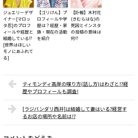
ジュエリーデザ
【ゴリけん】プ
【訃報】木村花
イナー[マロッ
ロフィールや学
(きむらはな)の
タ忍]のプロフ
歴は？経歴・家
死因とインスタ
ィールや経歴と
族・現在の活動
の投稿の意味は
結婚している!?
を紹介
何!?
[世界はほしい
モノにあふれて
る]
ティモンディ高岸の喋り方(話し方)はわざと!?経
歴やプロフィールも調査!
[ラジバンダリ西井]は結婚して妻はいる?経営す
るお店の場所や名前は!?