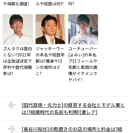
や両親も調査!
ルや経歴は何!?
何?
さんタクは面白
ジャッキーウー
ユーチューバー
くない?2021年
の本名や経歴年
[よみぃ]の本名
は生放送決定で
齢は?痩身サロ
プロフィールや
評判や歴代視聴
ンの場所はど
年齢と素顔の画
率は?
こ?
像がイケメンで
ヤバイ!
[田代良徳・元力士]の経営する会社とモデル業と
は!?相撲時代の名前も判明![激レア]
[長谷川裕也]の靴磨きのお店の場所と料金は?結