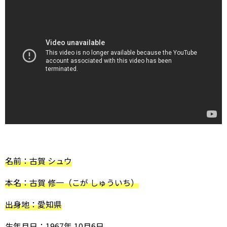
名前：古賀 シュウ
本名：古賀 修一（こが しゅういち）
出身地：愛知県
生年月日：1967年 10月6日