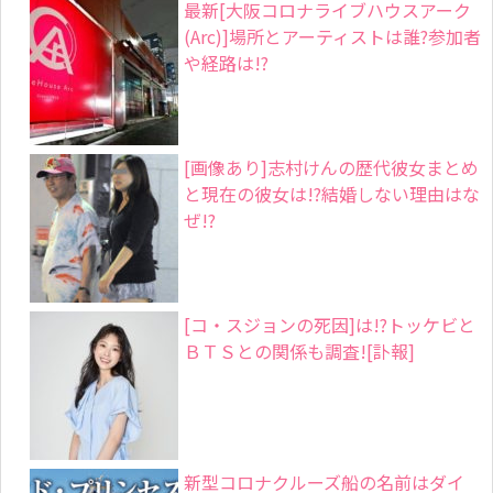
最新[大阪コロナライブハウスアーク
(Arc)]場所とアーティストは誰?参加者
や経路は!?
[画像あり]志村けんの歴代彼女まとめ
と現在の彼女は!?結婚しない理由はな
ぜ!?
[コ・スジョンの死因]は!?トッケビと
ＢＴＳとの関係も調査![訃報]
新型コロナクルーズ船の名前はダイ