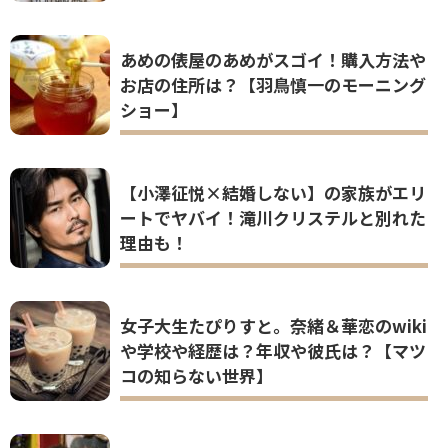
あめの俵屋のあめがスゴイ！購入方法や
お店の住所は？【羽鳥慎一のモーニング
ショー】
【小澤征悦×結婚しない】の家族がエリ
ートでヤバイ！滝川クリステルと別れた
理由も！
女子大生たぴりすと。奈緒＆華恋のwiki
や学校や経歴は？年収や彼氏は？【マツ
コの知らない世界】