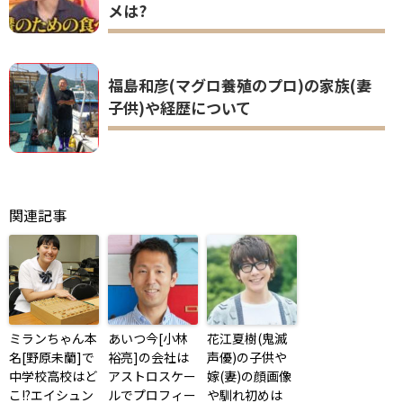
メは?
福島和彦(マグロ養殖のプロ)の家族(妻
子供)や経歴について
関連記事
ミランちゃん本
あいつ今[小林
花江夏樹(鬼滅
名[野原未蘭]で
裕亮]の会社は
声優)の子供や
中学校高校はど
アストロスケー
嫁(妻)の顔画像
こ!?エイシュン
ルでプロフィー
や馴れ初めは