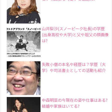
山井梨沙(スノーピーク社長)の学歴
(出身高校や大学)と父や祖父の顔画像
は?
失敗小僧の本名や経歴は？学歴（大
学）や司法書士としての活動も紹介
中森明菜の今現在の姿や仕事はある?
結婚や家族はいてる?