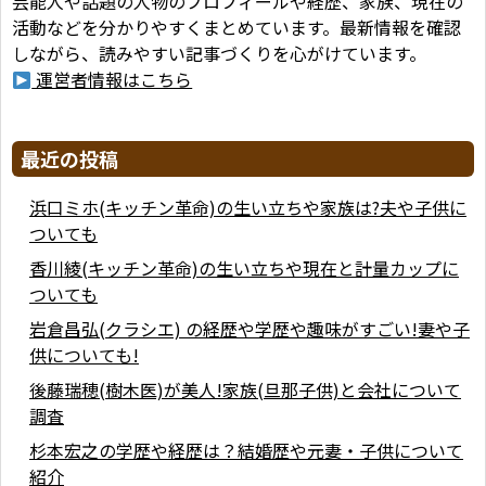
芸能人や話題の人物のプロフィールや経歴、家族、現在の
活動などを分かりやすくまとめています。最新情報を確認
しながら、読みやすい記事づくりを心がけています。
運営者情報はこちら
最近の投稿
浜口ミホ(キッチン革命)の生い立ちや家族は?夫や子供に
ついても
香川綾(キッチン革命)の生い立ちや現在と計量カップに
ついても
岩倉昌弘(クラシエ) の経歴や学歴や趣味がすごい!妻や子
供についても!
後藤瑞穂(樹木医)が美人!家族(旦那子供)と会社について
調査
杉本宏之の学歴や経歴は？結婚歴や元妻・子供について
紹介