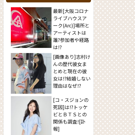
最新[大阪コロナ
ライブハウスア
ーク(Arc)]場所と
アーティストは
誰?参加者や経路
は!?
[画像あり]志村け
んの歴代彼女ま
とめと現在の彼
女は!?結婚しない
理由はなぜ!?
[コ・スジョンの
死因]は!?トッケ
ビとＢＴＳとの
関係も調査![訃
報]