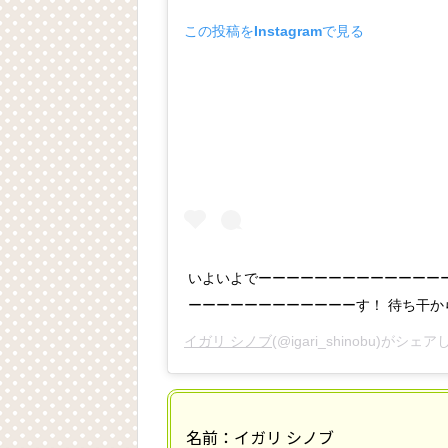
この投稿をInstagramで見る
いよいよでーーーーーーーーーーーーー
ーーーーーーーーーーーーす！ 待ち干から
イガリ シノブ
(@igari_shinobu)がシェ
名前：イガリ シノブ