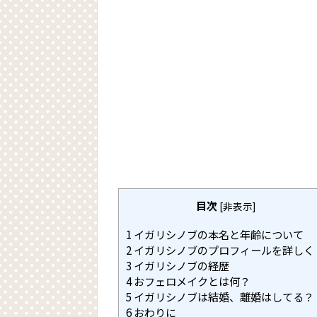
目次
[
非表示
]
1
イガリシノブの本名と年齢について
2
イガリシノブのプロフィールを詳しく
3
イガリシノブの経歴
4
おフェロメイクとは何？
5
イガリシノブは結婚、離婚はしてる？
6
おわりに