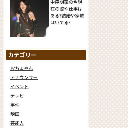
中森明菜の今現
在の姿や仕事は
ある?結婚や家族
はいてる?
カテゴリー
おちょやん
アナウンサー
イベント
テレビ
事件
映画
芸能人