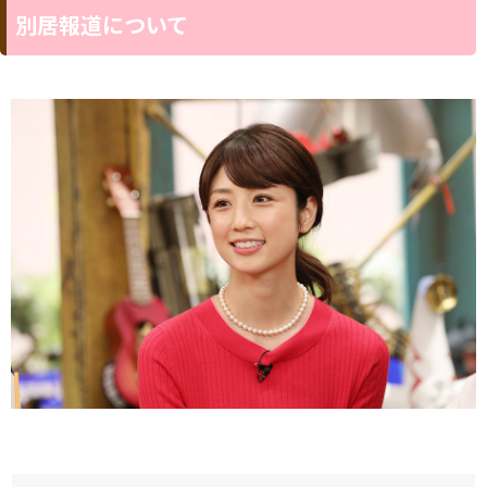
“ゆうこりん”の愛称で人気のタレント小倉優子（36）が現在、
夫で歯科医の40代男性Ｓ氏と別居中であることがわかった。
小倉の所属事務所も「別居は事実です」（担当者）と認めた
が、小倉はＳ氏と再婚してまだ１年２カ月あまり（2018年12月
25日に入籍）。しかも、前夫との間の子供２人に加えて、Ｓ氏の
子供を妊娠６カ月という身重なのである。小倉に何が起こったの
か。
■子供２人と妊娠６カ月の妻を置き去りに