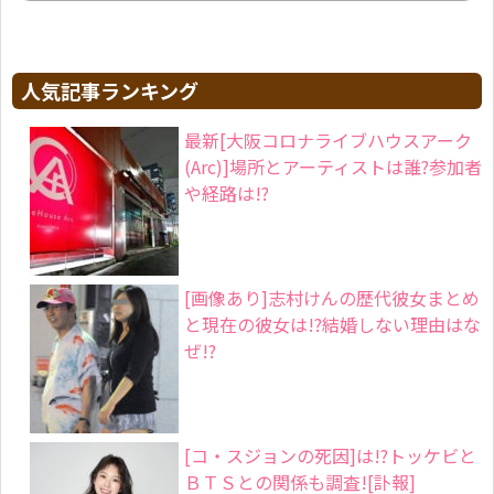
と現在の彼女は!?結婚しない理由はな
ぜ!?
[コ・スジョンの死因]は!?トッケビと
ＢＴＳとの関係も調査![訃報]
新型コロナクルーズ船の名前はダイ
ヤモンドプリンセス号でどこの船?運
営会社や値段も!
大阪[吉村知事]は結婚してる?経歴や
プロフィール(年齢)も意外だった!