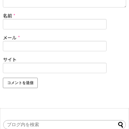
人気記事ランキング
最新[大阪コロナライブハウスアーク
(Arc)]場所とアーティストは誰?参加者
や経路は!?
[画像あり]志村けんの歴代彼女まとめ