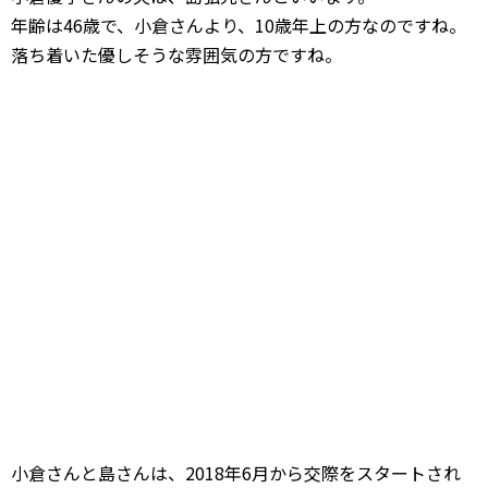
年齢は46歳で、小倉さんより、10歳年上の方なのですね。
落ち着いた優しそうな雰囲気の方ですね。
小倉さんと島さんは、2018年6月から交際をスタートされ
て、同年の12月にはご結婚されていてスピード婚といわれ
ていました。小倉さんの前のご主人との子供2人も、島さん
にとてもなついていたようで、そういったことも結婚の決
め手になったのかもしれないですね！
子供たちの方から「パパになってほしい」と島さんにお願
いしていたようです。
お子さんと家族で出かけている様子もとても仲が良いご家