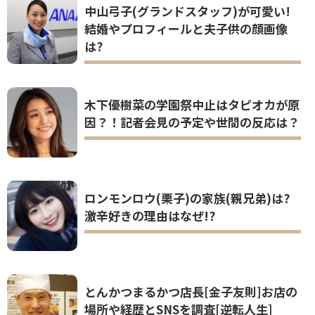
激辛好きの理由はなぜ!?
とんかつまるかつ店長[金子友則]お店の
場所や経歴とSNSを調査[逆転人生]
[三浦祐太朗]は結婚して妻子供はいる?
弟は三浦貴大で従弟も俳優だった!
[東出昌大]の今は現場孤立でヤバイ!?誕
生日もケーキ無しの理由はなぜ!?