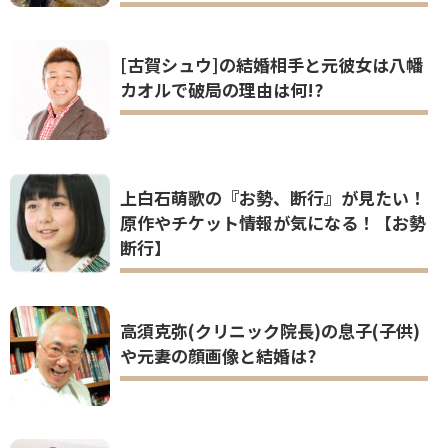
高須克弥(クリニック院長)の息子(子供)
や元妻の顔画像と結婚は?
中山弓子(グランドスタッフ)が可愛い!
結婚やプロフィールと夫子供の顔画像
は?
木下優樹菜の学園祭中止はタピオカが原
因？！記者会見の予定や世間の反応は？
ロンモンロウ(栗子)の家族(親兄弟)は?