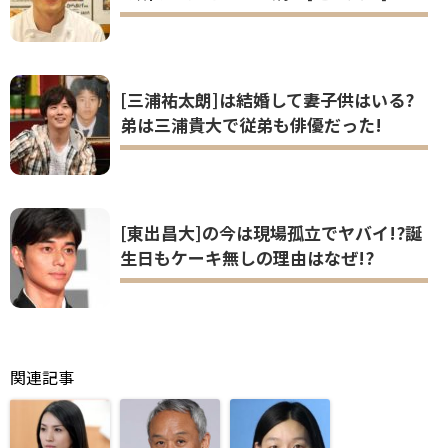
関連記事
芦名星の生い立
西村まさ彦の
[江口のりこ]は
ちや家族兄弟は
【嫁(妻)子供】
結婚してるの?
いる?太ってい
についてと改名
母親は占い師で
た意外な過去
した理由や離婚
双子の姉の顔画
も!?
原因は何?
像は?