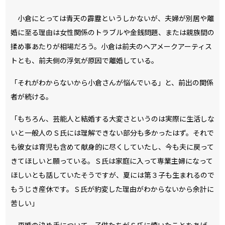
も彼女は育児も含めて献身的に尽くしていたし、今も夫に戻って
きてほしいと願っている。Ｓ氏は家庭に入って専業主婦になって
ほしいとも話していたそうですが、夏には第３子も生まれるので
もうじき産休です。Ｓ氏が豹変した理由がわからないから余計に
苦しい」
再婚の決め手について、子供たちがＳ氏に懐いたことをあげ、
見た目ではなく人間性で選んだと周囲に語っていたという小倉。
夫婦間のことは当事者にしかわからないとはいえ、このまま離婚
という結末を迎えてしまうのだろうか。
引用：https://headlines.yahoo.co.jp/hl?a=20200311-00000008-nkgendai-ent
おわりに