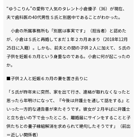
「Ｓ氏が昨年末に突然、家を出て行き、連絡が取れなくなったと
思ったら年明けになって、『今後は弁護士を通して話をする』と
いった一方的な通告書が来たそうです。彼女が２月半ばに弁護士
と立ち会いの下で会ったところ、離婚届にサインをすることと子
供たちとの養子縁組解消を求められて絶句したそうです」（前出
＝近しい関係者）
小倉にとっては青天の霹靂というしかないが、夫婦が別居や離
婚に至る理由は女性関係のトラブルや金銭問題、または親族間の
揉め事あたりが相場だろう。小倉は前夫のヘアメークアーティス
トとも、前夫側の浮気が原因で離婚している。
「それがわからないから小倉さんが悩んでいる」と、前出の関係
者が続ける。
「もちろん、芸能人と結婚する大変さというのは実際に生活しな
いと一般人のＳ氏には理解できない部分も多かったはず。それで