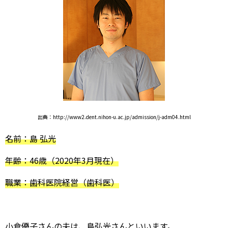
出典：http://www2.dent.nihon-u.ac.jp/admission/j-adm04.html
名前：島 弘光
年齢：46歳（2020年3月現在）
職業：歯科医院経営（歯科医）
小倉優子さんの夫は、島弘光さんといいます。