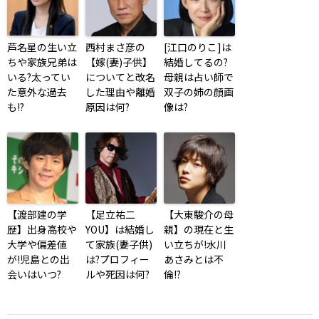
【渡部建の学
【足立祐二
【大東駿介の母
歴】出身高校や
YOU】は結婚し
親】の現在と生
大学や偏差値
て家族(妻子供)
い立ちが!水川
が!児島との出
は?プロフィー
あさみとは不
会いはいつ?
ルや死因は何?
倫!?
[上甲友規]のツイッターやフェイスブック判明!
学歴や現在の会社は!?[あいつ今]
山村紅葉は結婚して夫(旦那)子供はいる!?学歴が
エリートでお嬢様なの!?
コメントをどうぞ
メールアドレスが公開されることはありません。
*
が付いている欄は必須
項目です