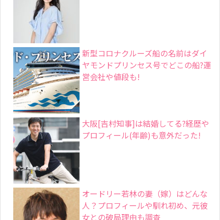
オードリー若林の妻（嫁）はどんな
人？プロフィールや馴れ初め、元彼
女との破局理由も調査
【海原やすよともこ】旦那や子供は?
若い頃画像も可愛いと話題に!
山井梨沙(スノーピーク社長)の学歴
(出身高校や大学)と父や祖父の顔画像
は?