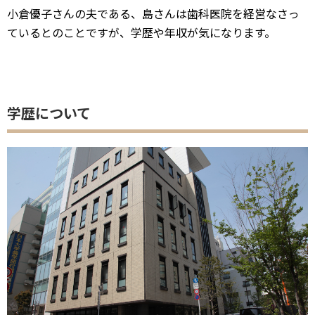
出典：https://up-j.shigaku.go.jp/department/category01/00000000266201003.html
島さんは、
日本大学の歯学部
を卒業されています。
こちらの大学を首席で卒業されいるとても優秀な方だそう
です！